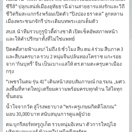
ซีรีส์” ปลุกเสน่ห์เมืองอุทัยธานี ผ่านสายธารแห่งรักและวิถี
ชีวิตริมสะแกกรัง พร้อมเปิดตัว “ปิงปอง ธราดล” ลูกหลาน
เมืองพระชนกจักรี ประเดิมบทพระเอกเต็มตัว
สบส. นำทีมรวบกูรูบิวตี้ต่างชาติ เปิดเช็คอัพสภาพหน้า
และให้คำปรึกษาทั้งที่ไม่ใช่แพทย์
ปิดคดีสายฟ้าแลบ! ไม่ถึง 8 ชั่วโมง สืบ ตม.4 ร่วม สืบภาค 3
และสืบนครบาล รวบ 2 หนุ่มจีนปล้นทองโคราช แกะรอย
จาก ‘ก้นบุหรี่’ จีน เป็นเบาะแสให้ ตร.ตามตะครุบคาเมือง
กรุง
“เพชรในตม รุ่น 41” เดินหน้าสอบสัมภาษณ์ กอ.รมน. ,มศว.
ลงพื้นที่หาดใหญ่ เตรียมความพร้อมครบทุกด้าน ใส่ใจทุก
ขั้นตอน
น้ำใจจากวัด สู่โรงพยาบาล “พระครูเกษมกิตติโสภณ”
มอบ 30,000 บาท สนับสนุนการดูแลผู้ป่วย
ตม.บุกรีสอร์ทหรูภูเก็ต รวบหนุ่มอิเหนา ตัวการใหญ่ไฮ
บริดสแกมเมอร์ ข้ามทวีป หนีคดีสหรัฐฯ