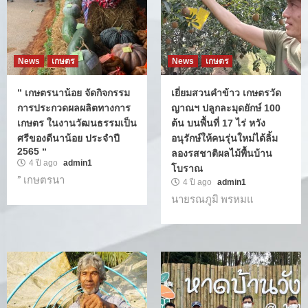
News
เกษตร
News
เกษตร
” เกษตรนาน้อย จัดกิจกรรม
เยี่ยมสวนคำข้าว เกษตรวัด
การประกวดผลผลิตทางการ
ญาณฯ ปลูกละมุดยักษ์ 100
เกษตร ในงานวัฒนธรรมเป็น
ต้น บนพื้นที่ 17 ไร่ หวัง
ศรีของดีนาน้อย ประจำปี
อนุรักษ์ให้คนรุ่นใหม่ได้ลิ้ม
2565 “
ลองรสชาติผลไม้พื้นบ้าน
4 ปี ago
admin1
โบราณ
” เกษตรนา
4 ปี ago
admin1
นายรณภูมิ พรหมแ