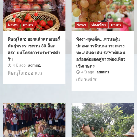
News
เกษตร
News
ท่องเที่ยว
เกษตร
พิษณุโลก: ออกแล้วสตอเบอรี่
พังงา-สุดเด็ด…สวนองุ่น
พันธุ์พระราชทาน 80 ล็อต
ปลอดสารพิษบนเกาะกลาง
แรก บนโครงการพระราชดำ
ทะเลอันดามัน รสชาติแสน
ริฯ
อร่อยต่อยอดสู่การท่องเที่ยว
4 ปี ago
admin1
เชิงเกษตร
พิษณุโลก: ออกแล
4 ปี ago
admin1
เมื่อวันที่ 20