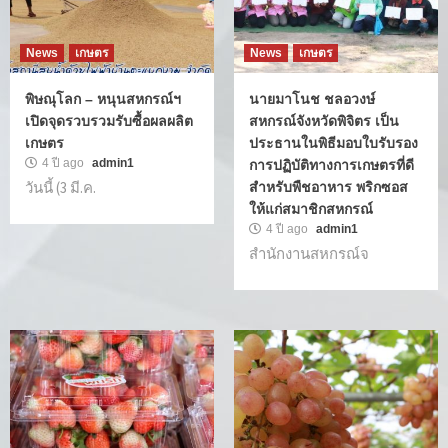
News
เกษตร
News
เกษตร
พิษณุโลก – หนุนสหกรณ์ฯ
นายมาโนช ชลอวงษ์
เปิดจุดรวบรวมรับซื้อผลผลิต
สหกรณ์จังหวัดพิจิตร เป็น
เกษตร
ประธานในพิธีมอบใบรับรอง
4 ปี ago
admin1
การปฏิบัติทางการเกษตรที่ดี
วันนี้ (3 มี.ค.
สำหรับพืชอาหาร พริกซอส
ให้แก่สมาชิกสหกรณ์
4 ปี ago
admin1
สำนักงานสหกรณ์จ