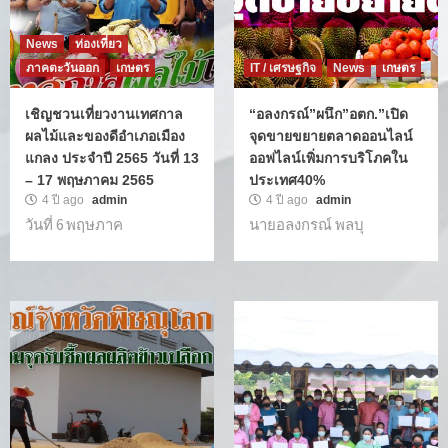
News
ท่องเที่ยว
ภาคตะวันออก
เกษตร
IT / เศรษฐกิจ
News
เกษตร
เชิญชวนเที่ยวงานเทศกาล
“อลงกรณ์”ผนึก”อตก.”เปิด
ผลไม้และของดีอำเภอเมือง
จุดขายขยายตลาดออนไลน์
แกลง ประจำปี 2565 วันที่ 13
ออฟไลน์เพิ่มการบริโภคใน
– 17 พฤษภาคม 2565
ประเทศ40%
4 ปี ago
admin
4 ปี ago
admin
วันที่ 6 พฤษภาค
นายอลงกรณ์ พลบุ