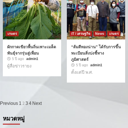
เกษตร
IT / เศรษฐกิจ
News
เกษตร
ผักกาดเขียวพื้นถิ่นเพาะเมล็ด
“ส้มสีทองน่าน” ได้รับการขึ้น
พันธุ์จากรุ่นสู่เพื่อน
ทะเบียนสิ่งบ่งชี้ทาง
5 ปี ago
admin1
ภูมิศาสตร์
ผู้สื่อข่าวรายง
5 ปี ago
admin1
ตั้งแต่ปี พ.ศ.
เมนู
2
Previous
1
3
4
Next
นำทาง
หมวดหมู่
เรื่อง